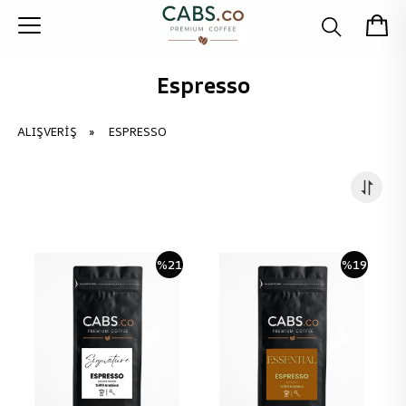
Espresso
ALIŞVERIŞ
»
ESPRESSO
%
21
%
19