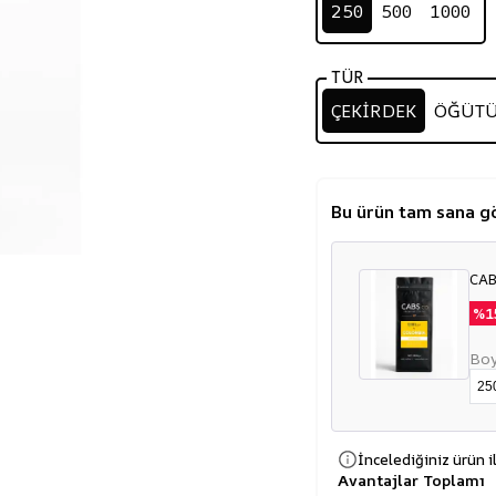
250
500
1000
TÜR
ÇEKİRDEK
ÖĞÜT
Bu ürün tam sana g
CAB
%
1
Boy
İncelediğiniz ürün i
Avantajlar Toplamı