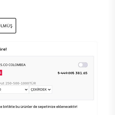
ÜLMÜŞ
öre!
S.CO COLOMBIA
₺ 449.00
₺ 381.65
5
ut 250-500-1000
TÜR
le birlikte bu ürünler de sepetinize eklenecektir!