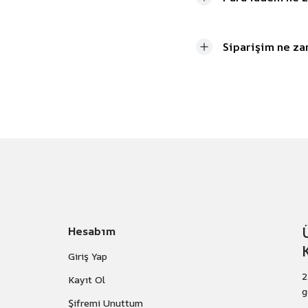
Siparişim ne za
Hesabım
Giriş Yap
2
Kayıt Ol
g
Şifremi Unuttum