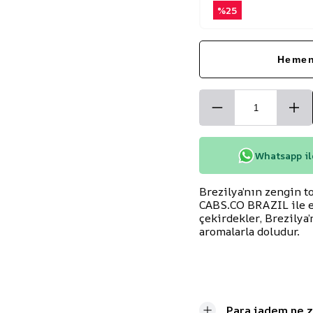
%
25
Hemen
Whatsapp ile
Brezilya’nın zengin t
CABS.CO BRAZIL ile e
çekirdekler, Brezilya
aromalarla doludur.
Para iadem ne 